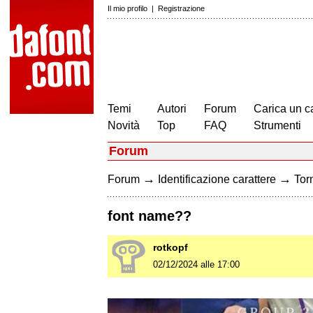
Il mio profilo
|
Registrazione
Temi
Autori
Forum
Carica un c
Novità
Top
FAQ
Strumenti
Forum
→
→
Forum
Identificazione carattere
Torn
font name??
rotkopf
02/12/2024 alle 17:00