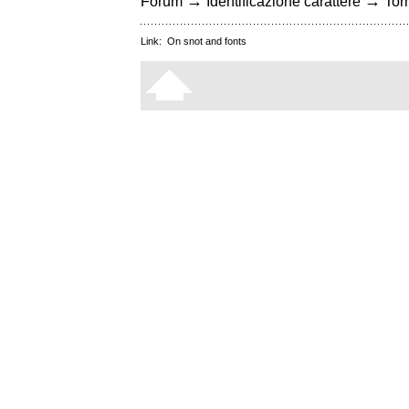
→
→
Forum
Identificazione carattere
Torn
Link:
On snot and fonts