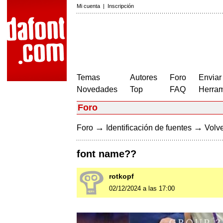
Mi cuenta
|
Inscripción
Temas
Autores
Foro
Enviar
Novedades
Top
FAQ
Herram
Foro
→
→
Foro
Identificación de fuentes
Volve
font name??
rotkopf
02/12/2024 a las 17:00