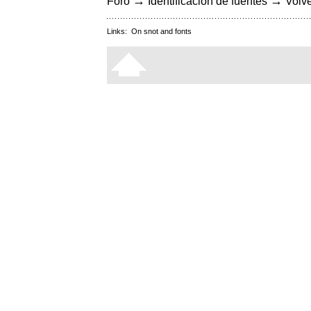
→
→
Foro
Identificación de fuentes
Volve
Links:
On snot and fonts