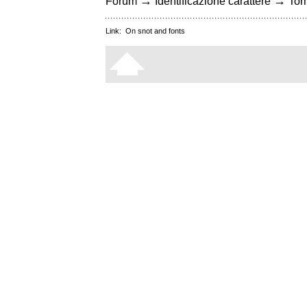
→
→
Forum
Identificazione carattere
Torn
Link:
On snot and fonts