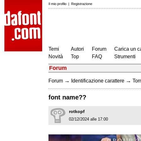
Il mio profilo
|
Registrazione
Temi
Autori
Forum
Carica un c
Novità
Top
FAQ
Strumenti
Forum
→
→
Forum
Identificazione carattere
Torn
font name??
rotkopf
02/12/2024 alle 17:00