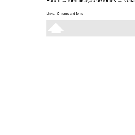
→
→
Fórum
Identificação de fontes
Volta
Links:
On snot and fonts