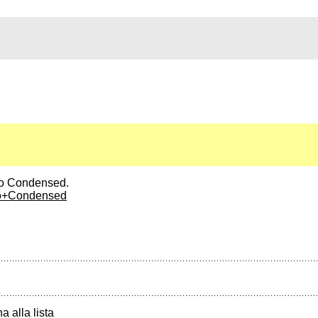
to Condensed.
oto+Condensed
a alla lista