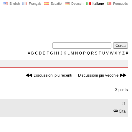
English
Français
Español
Deutsch
Italiano
Português
A
B
C
D
E
F
G
H
I
J
K
L
M
N
O
P
Q
R
S
T
U
V
W
X
Y
Z
#
Discussioni più recenti
Discussioni più vecchie
3 posts
#1
Cita