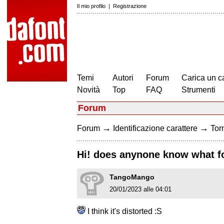
Il mio profilo
|
Registrazione
Temi
Autori
Forum
Carica un c
Novità
Top
FAQ
Strumenti
Forum
→
→
Forum
Identificazione carattere
Torn
Hi! does anynone know what fo
TangoMango
20/01/2023 alle 04:01
I think it's distorted :S