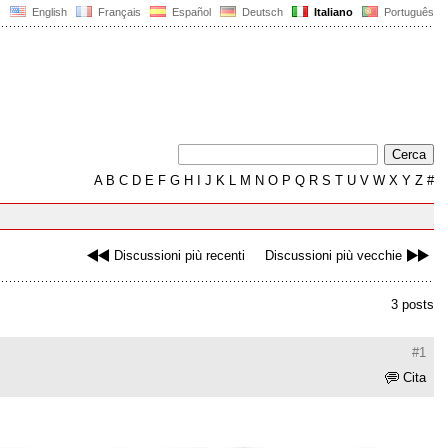
English
Français
Español
Deutsch
Italiano
Português
A
B
C
D
E
F
G
H
I
J
K
L
M
N
O
P
Q
R
S
T
U
V
W
X
Y
Z
#
Discussioni più recenti
Discussioni più vecchie
3 posts
#1
Cita