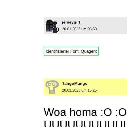
jerseygirl
20.01.2023 um 06:50
Identifizierter Font:
Quagent
TangoMango
20.01.2023 um 15:25
Woa homa :O :O 
UUUUUUUUUU