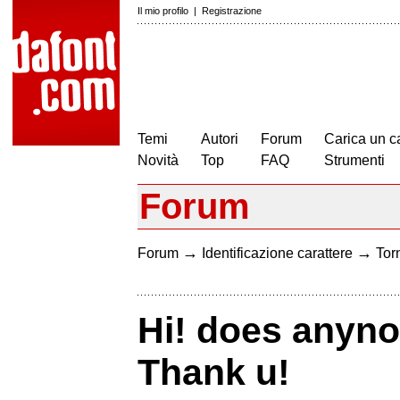
Il mio profilo
|
Registrazione
Temi
Autori
Forum
Carica un c
Novità
Top
FAQ
Strumenti
Forum
→
→
Forum
Identificazione carattere
Torn
Hi! does anyno
Thank u!