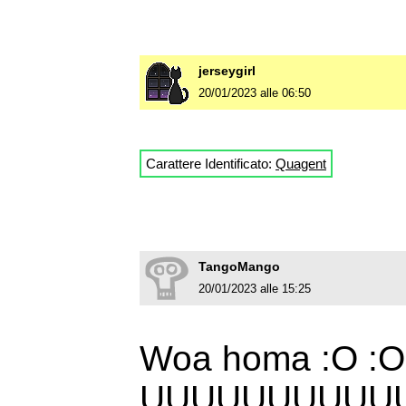
jerseygirl
20/01/2023 alle 06:50
Carattere Identificato:
Quagent
TangoMango
20/01/2023 alle 15:25
Woa homa :O :O 
UUUUUUUUUU