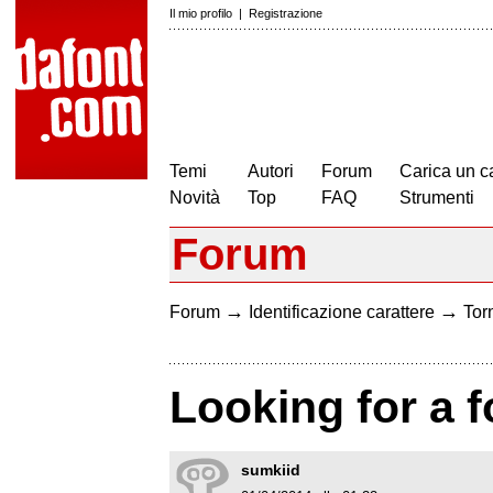
Il mio profilo
|
Registrazione
Temi
Autori
Forum
Carica un c
Novità
Top
FAQ
Strumenti
Forum
→
→
Forum
Identificazione carattere
Torn
Looking for a f
sumkiid