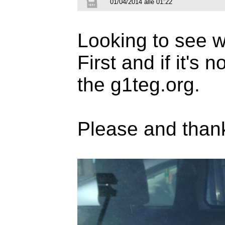
01/04/2014 alle 01:22
Looking to see wh
First and if it's 
the g1teg.org.
Please and than