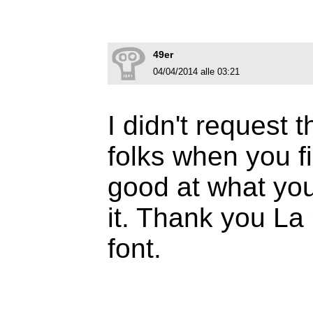
49er
04/04/2014 alle 03:21
I didn't request t
folks when you f
good at what you
it. Thank you La 
font.