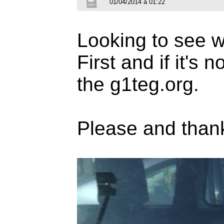
01/04/2014 à 01:22
Looking to see wh
First and if it's 
the g1teg.org.
Please and than