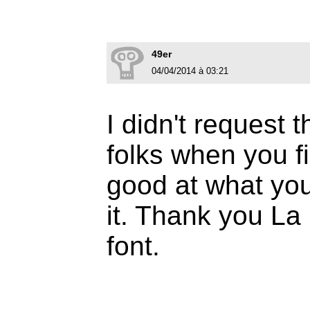
49er
04/04/2014 à 03:21
I didn't request t
folks when you f
good at what you
it. Thank you La 
font.