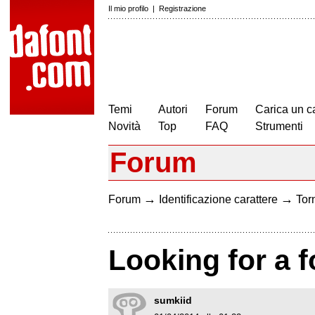
Il mio profilo
|
Registrazione
Temi
Autori
Forum
Carica un c
Novità
Top
FAQ
Strumenti
Forum
→
→
Forum
Identificazione carattere
Torn
Looking for a f
sumkiid