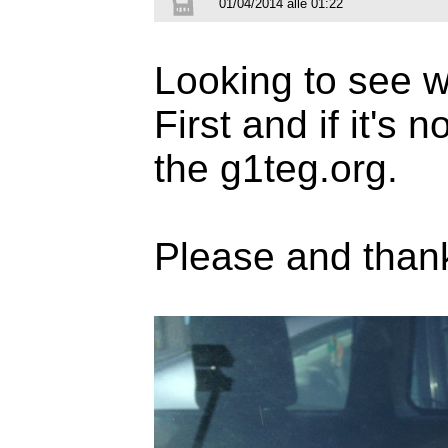
01/04/2014 alle 01:22
Looking to see wh
First and if it's 
the g1teg.org.
Please and than