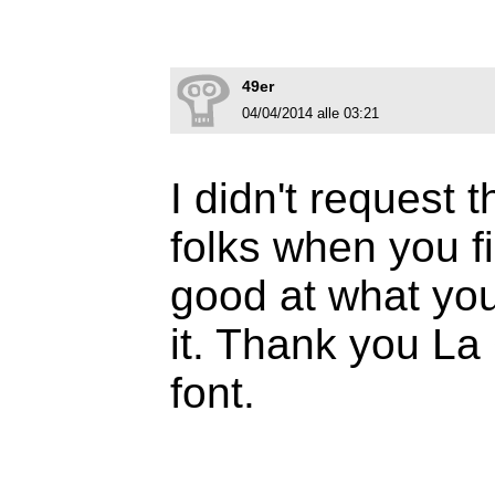
49er
04/04/2014 alle 03:21
I didn't request t
folks when you f
good at what you
it. Thank you La 
font.