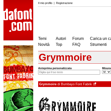
Il mio profilo
|
Registrazione
Temi
Autori
Forum
Carica un c
Novità
Top
FAQ
Strumenti
Grymmoire
Anteprima personalizzata
Misura
Grymmoire
di
Bumbayo Font Fabrik