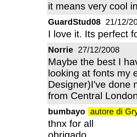
it means very cool i
GuardStud08
21/12/2
I love it. Its perfect
Norrie
27/12/2008
Maybe the best I ha
looking at fonts my 
Designer)I've done m
from Central London
bumbayo
autore di G
thnx for all
obrigado,