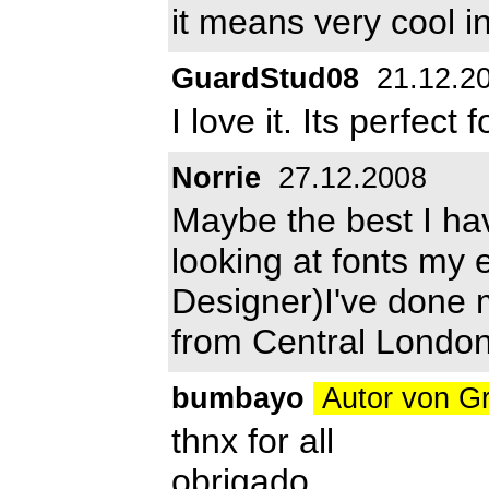
it means very cool i
GuardStud08
21.12.2
I love it. Its perfect
Norrie
27.12.2008
Maybe the best I ha
looking at fonts my 
Designer)I've done m
from Central London
bumbayo
Autor von G
thnx for all
obrigado,