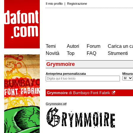
Il mio profilo
|
Registrazione
Temi
Autori
Forum
Carica un c
Novità
Top
FAQ
Strumenti
Grymmoire
Anteprima personalizzata
Misura
Grymmoire
di
Bumbayo Font Fabrik
Grymmoire.otf