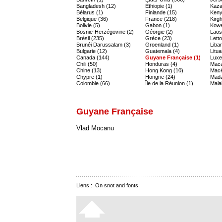
Bangladesh (12)
Éthiopie (1)
Kaza
Bélarus (1)
Finlande (15)
Keny
Belgique (36)
France (218)
Kirgh
Bolivie (5)
Gabon (1)
Kowe
Bosnie-Herzégovine (2)
Géorgie (2)
Laos
Brésil (235)
Grèce (23)
Letto
Brunéi Darussalam (3)
Groenland (1)
Liban
Bulgarie (12)
Guatemala (4)
Litua
Canada (144)
Guyane Française (1)
Luxe
Chili (50)
Honduras (4)
Maca
Chine (13)
Hong Kong (10)
Macé
Chypre (1)
Hongrie (24)
Mada
Colombie (66)
Île de la Réunion (1)
Malai
Guyane Française
Vlad Mocanu
Liens :
On snot and fonts