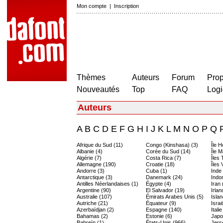
Mon compte
|
Inscription
Thèmes
Auteurs
Forum
Prop
Nouveautés
Top
FAQ
Logi
Auteurs
A
B
C
D
E
F
G
H
I
J
K
L
M
N
O
P
Q
Afrique du Sud (11)
Congo (Kinshasa) (3)
Île 
Albanie (4)
Corée du Sud (14)
Île M
Algérie (7)
Costa Rica (7)
Îles
Allemagne (190)
Croatie (18)
Îles 
Andorre (3)
Cuba (1)
Inde
Antarctique (3)
Danemark (24)
Indo
Antilles Néerlandaises (1)
Égypte (4)
Iran 
Argentine (90)
El Salvador (19)
Irlan
Australie (107)
Émirats Arabes Unis (5)
Islan
Autriche (21)
Équateur (9)
Israë
Azerbaïdjan (2)
Espagne (140)
Itali
Bahamas (2)
Estonie (6)
Japo
Bahreïn (1)
États-Unis (966)
Jers