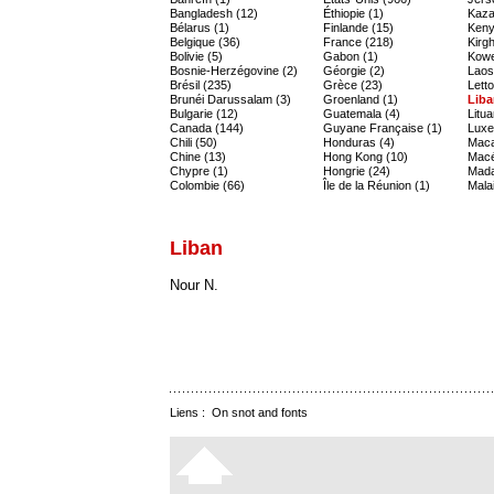
Bangladesh (12)
Éthiopie (1)
Kaza
Bélarus (1)
Finlande (15)
Keny
Belgique (36)
France (218)
Kirgh
Bolivie (5)
Gabon (1)
Kowe
Bosnie-Herzégovine (2)
Géorgie (2)
Laos
Brésil (235)
Grèce (23)
Letto
Brunéi Darussalam (3)
Groenland (1)
Liba
Bulgarie (12)
Guatemala (4)
Litua
Canada (144)
Guyane Française (1)
Luxe
Chili (50)
Honduras (4)
Maca
Chine (13)
Hong Kong (10)
Macé
Chypre (1)
Hongrie (24)
Mada
Colombie (66)
Île de la Réunion (1)
Malai
Liban
Nour N.
Liens :
On snot and fonts