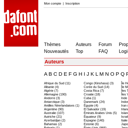
Mon compte
|
Inscription
Thèmes
Auteurs
Forum
Prop
Nouveautés
Top
FAQ
Logi
Auteurs
A
B
C
D
E
F
G
H
I
J
K
L
M
N
O
P
Q
Afrique du Sud (11)
Congo (Kinshasa) (3)
Île 
Albanie (4)
Corée du Sud (14)
Île M
Algérie (7)
Costa Rica (7)
Îles
Allemagne (190)
Croatie (18)
Îles 
Andorre (3)
Cuba (1)
Inde
Antarctique (3)
Danemark (24)
Indo
Antilles Néerlandaises (1)
Égypte (4)
Iran 
Argentine (90)
El Salvador (19)
Irlan
Australie (107)
Émirats Arabes Unis (5)
Islan
Autriche (21)
Équateur (9)
Israë
Azerbaïdjan (2)
Espagne (140)
Itali
Bahamas (2)
Estonie (6)
Japo
Bahreïn (1)
États-Unis (966)
Jers