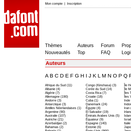
Mon compte
|
Inscription
Thèmes
Auteurs
Forum
Prop
Nouveautés
Top
FAQ
Logi
Auteurs
A
B
C
D
E
F
G
H
I
J
K
L
M
N
O
P
Q
Afrique du Sud (11)
Congo (Kinshasa) (3)
Île 
Albanie (4)
Corée du Sud (14)
Île M
Algérie (7)
Costa Rica (7)
Îles
Allemagne (190)
Croatie (18)
Îles 
Andorre (3)
Cuba (1)
Inde
Antarctique (3)
Danemark (24)
Indo
Antilles Néerlandaises (1)
Égypte (4)
Iran 
Argentine (90)
El Salvador (19)
Irlan
Australie (107)
Émirats Arabes Unis (5)
Islan
Autriche (21)
Équateur (9)
Israë
Azerbaïdjan (2)
Espagne (140)
Itali
Bahamas (2)
Estonie (6)
Japo
Bahreïn (1)
États-Unis (966)
Jers