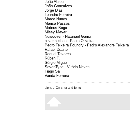
João Abreu
João Gonçalves
Jorge Dias
Leandro Ferreira
Marco Nunes
Marisa Passos
Mateus Boga
Missy Meyer
Ndiscover - Natanael Gama
oliverinlisbon - Paulo Oliveira
Pedro Teixeira Foundry - Pedro Alexandre Teixeira
Rafael Duarte
Raquel Tavares
Rúben F.
Sérgio Miguel
SevenType - Vitória Neves
Tiago Sá
Vanda Ferreira
Liens :
On snot and fonts