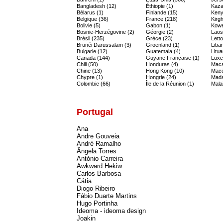
Bangladesh (12)
Éthiopie (1)
Kaza
Bélarus (1)
Finlande (15)
Keny
Belgique (36)
France (218)
Kirgh
Bolivie (5)
Gabon (1)
Kowe
Bosnie-Herzégovine (2)
Géorgie (2)
Laos
Brésil (235)
Grèce (23)
Letto
Brunéi Darussalam (3)
Groenland (1)
Liban
Bulgarie (12)
Guatemala (4)
Litua
Canada (144)
Guyane Française (1)
Luxe
Chili (50)
Honduras (4)
Maca
Chine (13)
Hong Kong (10)
Macé
Chypre (1)
Hongrie (24)
Mada
Colombie (66)
Île de la Réunion (1)
Malai
Portugal
Ana
Andre Gouveia
André Ramalho
Ângela Torres
António Carreira
Awkward Hekiw
Carlos Barbosa
Cátia
Diogo Ribeiro
Fábio Duarte Martins
Hugo Portinha
Ideoma - ideoma design
Joakin