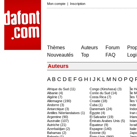
Mon compte
|
Inscription
Thèmes
Auteurs
Forum
Prop
Nouveautés
Top
FAQ
Logi
Auteurs
A
B
C
D
E
F
G
H
I
J
K
L
M
N
O
P
Q
Afrique du Sud (11)
Congo (Kinshasa) (3)
Île 
Albanie (4)
Corée du Sud (14)
Île M
Algérie (7)
Costa Rica (7)
Îles
Allemagne (190)
Croatie (18)
Îles 
Andorre (3)
Cuba (1)
Inde
Antarctique (3)
Danemark (24)
Indo
Antilles Néerlandaises (1)
Égypte (4)
Iran 
Argentine (90)
El Salvador (19)
Irlan
Australie (107)
Émirats Arabes Unis (5)
Islan
Autriche (21)
Équateur (9)
Israë
Azerbaïdjan (2)
Espagne (140)
Itali
Bahamas (2)
Estonie (6)
Japo
Bahreïn (1)
États-Unis (966)
Jers