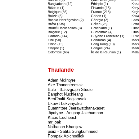
Bangladesh (12)
Éthiopie (1)
Kaza
Bélarus (1)
Finlande (15)
Keny
Belgique (36)
France (218)
Kirgh
Bolivie (5)
Gabon (1)
Kowe
Bosnie-Herzégovine (2)
Géorgie (2)
Laos
Brésil (235)
Grèce (23)
Letto
Brunéi Darussalam (3)
Groenland (1)
Liban
Bulgarie (12)
Guatemala (4)
Litua
Canada (144)
Guyane Française (1)
Luxe
Chili (50)
Honduras (4)
Maca
Chine (13)
Hong Kong (10)
Macé
Chypre (1)
Hongrie (24)
Mada
Colombie (66)
Île de la Réunion (1)
Malai
Thaïlande
Adam McIntyre
Ake Thanantreesak
Bale - Balevgraph Studio
Banphot Nuchleang
BenChalit Sagiamsak
Ekawit Lekviriyakul
Euamrittee Jeerawatthanakaset
Jipatype - Anupap Jaichumnan
Klaus Eschbach
mr_oak
Nathanon Khanijow
poiiz - Satita Sungkumnued
Porapak Apichodilok