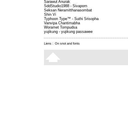
Sarawut Anurak
SddStudio1988 - Sivaporn
Seksan Neramitthanasombat
Shin Vi
Typhoon Type™ - Suthi Srisopha
Vanvipa Chantimabha
Woramet Tompudsa
yujikung - yujikung passawee
Liens :
On snot and fonts