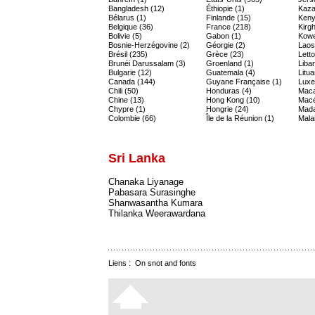
Bangladesh (12)
Éthiopie (1)
Kaza
Bélarus (1)
Finlande (15)
Keny
Belgique (36)
France (218)
Kirgh
Bolivie (5)
Gabon (1)
Kowe
Bosnie-Herzégovine (2)
Géorgie (2)
Laos
Brésil (235)
Grèce (23)
Letto
Brunéi Darussalam (3)
Groenland (1)
Liban
Bulgarie (12)
Guatemala (4)
Litua
Canada (144)
Guyane Française (1)
Luxe
Chili (50)
Honduras (4)
Maca
Chine (13)
Hong Kong (10)
Macé
Chypre (1)
Hongrie (24)
Mada
Colombie (66)
Île de la Réunion (1)
Malai
Sri Lanka
Chanaka Liyanage
Pabasara Surasinghe
Shanwasantha Kumara
Thilanka Weerawardana
Liens :
On snot and fonts