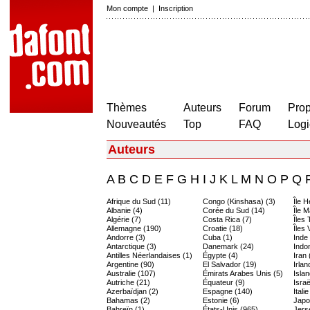
Mon compte
|
Inscription
Thèmes
Auteurs
Forum
Prop
Nouveautés
Top
FAQ
Logi
Auteurs
A
B
C
D
E
F
G
H
I
J
K
L
M
N
O
P
Q
Afrique du Sud (11)
Congo (Kinshasa) (3)
Île 
Albanie (4)
Corée du Sud (14)
Île M
Algérie (7)
Costa Rica (7)
Îles
Allemagne (190)
Croatie (18)
Îles 
Andorre (3)
Cuba (1)
Inde
Antarctique (3)
Danemark (24)
Indo
Antilles Néerlandaises (1)
Égypte (4)
Iran 
Argentine (90)
El Salvador (19)
Irlan
Australie (107)
Émirats Arabes Unis (5)
Islan
Autriche (21)
Équateur (9)
Israë
Azerbaïdjan (2)
Espagne (140)
Itali
Bahamas (2)
Estonie (6)
Japo
Bahreïn (1)
États-Unis (965)
Jers