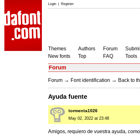
Login
|
Register
Themes
Authors
Forum
Submit
New fonts
Top
FAQ
Tools
Forum
→
→
Forum
Font identification
Back to th
Ayuda fuente
tormenta1026
May 02, 2022 at 23:48
Amigos, requiero de vuestra ayuda, como 