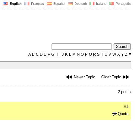
English
Français
Español
Deutsch
Italiano
Português
A
B
C
D
E
F
G
H
I
J
K
L
M
N
O
P
Q
R
S
T
U
V
W
X
Y
Z
#
Newer Topic
Older Topic
2 posts
#1
Quote