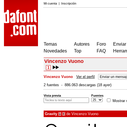
Mi cuenta
|
Inscripción
Temas
Autores
Foro
Enviar
Novedades
Top
FAQ
Herram
Vincenzo Vuono
1
Vincenzo Vuono
Ver el perfil
Enviar un mensaj
2 fuentes - 886.063 descargas (18 ayer)
Vista previa
Fuentes
Mostrar 
Gravity
de
Vincenzo Vuono
à
€