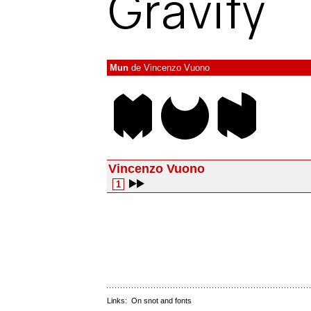
Mun
de
Vincenzo Vuono
Vincenzo Vuono
1
Links:
On snot and fonts