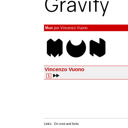
Mun
por
Vincenzo Vuono
Vincenzo Vuono
1
Links:
On snot and fonts