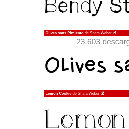
Olives sans Pimiento
de
Shara Weber
23.603 descarg
Lemon Cookie
de
Shara Weber