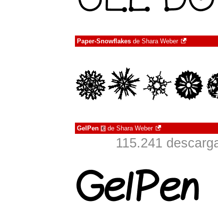
Paper-Snowflakes
de
Shara Weber
GelPen
de
Shara Weber
€
115.241 descarga