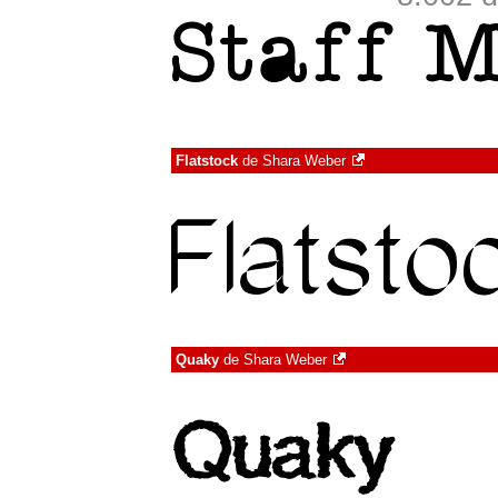
Flatstock
de
Shara Weber
Quaky
de
Shara Weber