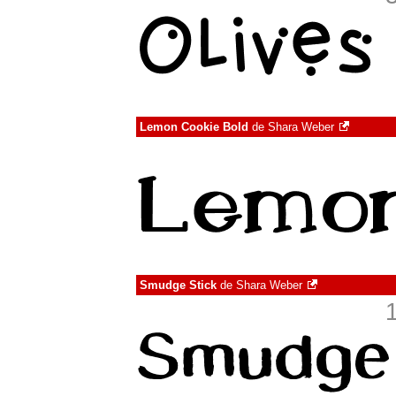
Lemon Cookie Bold
de
Shara Weber
Smudge Stick
de
Shara Weber