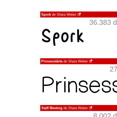
Spork
de
Shara Weber
36.383 d
Prinsesstårta
de
Shara Weber
27
Staff Meeting
de
Shara Weber
8.002 d