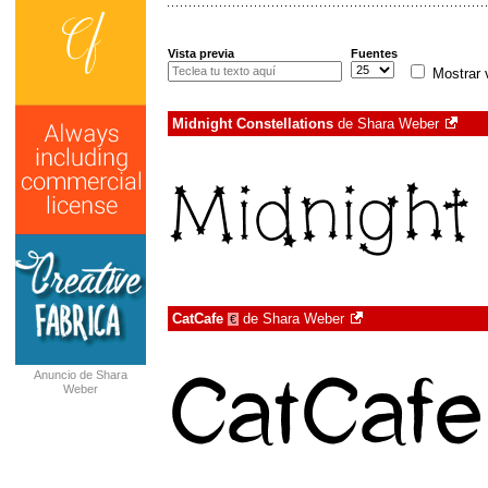
Vista previa
Fuentes
Mostrar 
Midnight Constellations
de
Shara Weber
CatCafe
de
Shara Weber
€
Anuncio de Shara
Weber