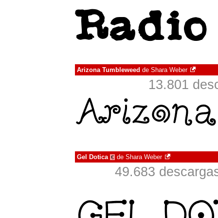
Arizona Tumbleweed
de
Shara Weber
13.801 desc
Gel Dotica
de
Shara Weber
€
49.683 descargas