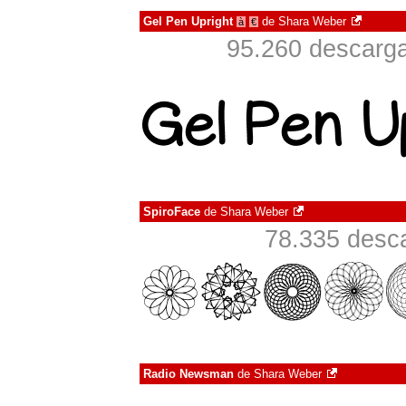
Gel Pen Upright
de
Shara Weber
à
€
95.260 descarga
SpiroFace
de
Shara Weber
78.335 desca
Radio Newsman
de
Shara Weber