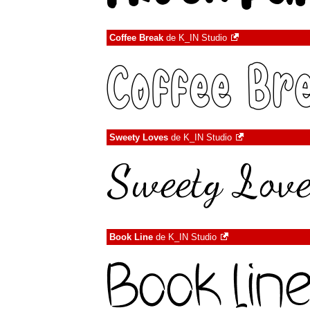
Coffee Break
de
K_IN Studio
Sweety Loves
de
K_IN Studio
Book Line
de
K_IN Studio