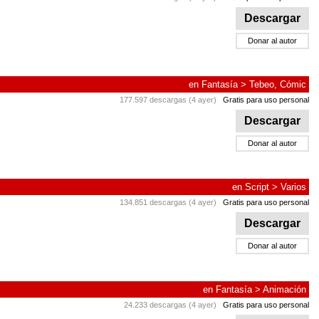
Descargar
Donar al autor
en
Fantasía
>
Tebeo, Cómic
177.597 descargas (4 ayer)
Gratis para uso personal
Descargar
Donar al autor
en
Script
>
Varios
134.851 descargas (4 ayer)
Gratis para uso personal
Descargar
Donar al autor
en
Fantasía
>
Animación
24.233 descargas (4 ayer)
Gratis para uso personal