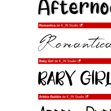
Romantica
de
K_IN Studio
Baby Girl
de
K_IN Studio
Arbbie Bubble
de
K_IN Studio