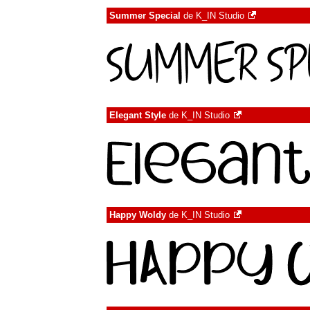
Summer Special
de
K_IN Studio
Elegant Style
de
K_IN Studio
Happy Woldy
de
K_IN Studio