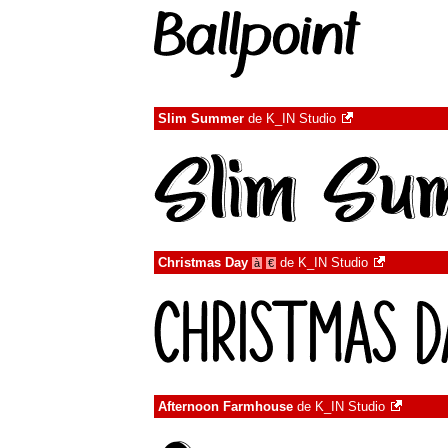
Slim Summer
de
K_IN Studio
Christmas Day
de
K_IN Studio
à
€
Afternoon Farmhouse
de
K_IN Studio