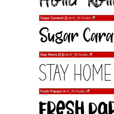
Sugar Caramel
de
K_IN Studio
€
Stay Home
de
K_IN Studio
à
€
Fresh Papaya
de
K_IN Studio