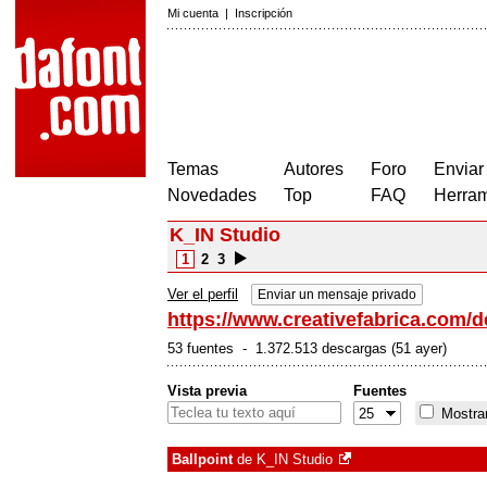
Mi cuenta
|
Inscripción
Temas
Autores
Foro
Enviar
Novedades
Top
FAQ
Herram
K_IN Studio
1
2
3
Ver el perfil
Enviar un mensaje privado
https://www.creativefabrica.com/d
53 fuentes - 1.372.513 descargas (51 ayer)
Vista previa
Fuentes
Mostrar
Ballpoint
de
K_IN Studio