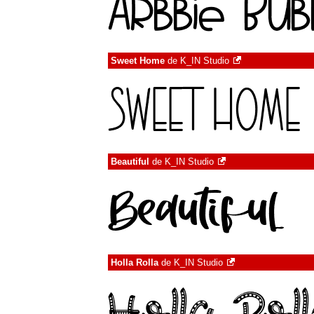
Sweet Home
de
K_IN Studio
Beautiful
de
K_IN Studio
Holla Rolla
de
K_IN Studio