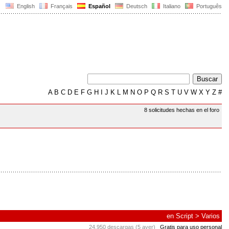
English
Français
Español
Deutsch
Italiano
Português
A
B
C
D
E
F
G
H
I
J
K
L
M
N
O
P
Q
R
S
T
U
V
W
X
Y
Z
#
8 solicitudes hechas en el foro
en
Script
>
Varios
24.950 descargas (5 ayer)
Gratis para uso personal