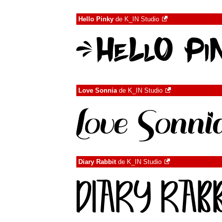
Hello Pinky
de
K_IN Studio
Love Sonnia
de
K_IN Studio
Diary Rabbit
de
K_IN Studio