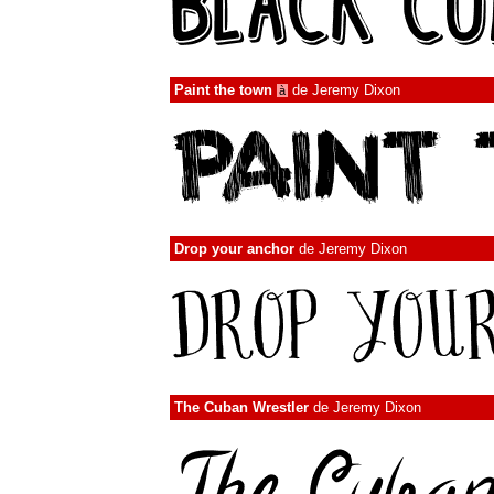
Paint the town
de
Jeremy Dixon
à
Drop your anchor
de
Jeremy Dixon
The Cuban Wrestler
de
Jeremy Dixon