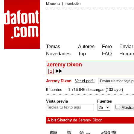
Mi cuenta
|
Inscripción
Temas
Autores
Foro
Enviar
Novedades
Top
FAQ
Herram
Jeremy Dixon
1
Jeremy Dixon
Ver el perfil
Enviar un mensaje p
9 fuentes - 1.716.846 descargas (103 ayer)
Vista previa
Fuentes
Mostrar
A bit Sketchy
de
Jeremy Dixon