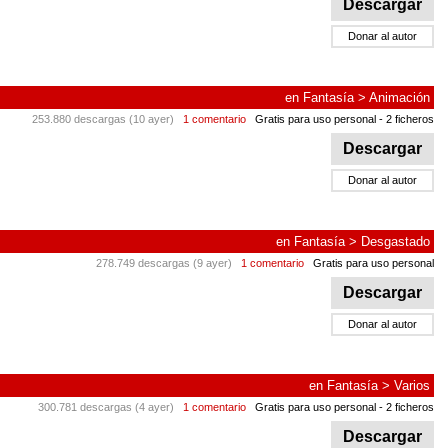
Descargar
Donar al autor
en
Fantasía
>
Animación
253.880 descargas (10 ayer)
1 comentario
Gratis para uso personal
- 2 ficheros
Descargar
Donar al autor
en
Fantasía
>
Desgastado
278.749 descargas (9 ayer)
1 comentario
Gratis para uso personal
Descargar
Donar al autor
en
Fantasía
>
Varios
300.781 descargas (4 ayer)
1 comentario
Gratis para uso personal
- 2 ficheros
Descargar