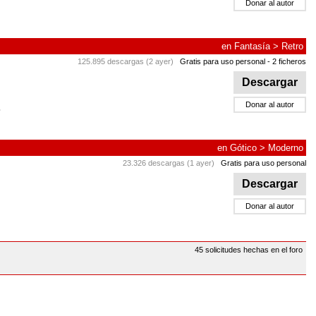
Donar al autor
en
Fantasía
>
Retro
125.895 descargas (2 ayer)
Gratis para uso personal
- 2 ficheros
Descargar
Donar al autor
en
Gótico
>
Moderno
23.326 descargas (1 ayer)
Gratis para uso personal
Descargar
Donar al autor
45 solicitudes hechas en el foro