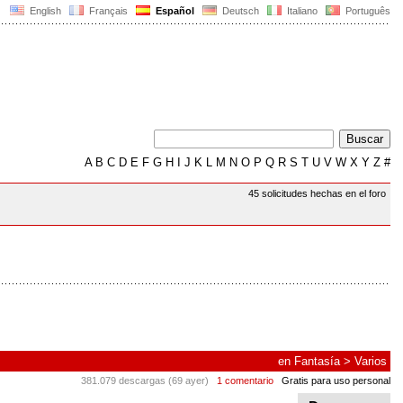
English
Français
Español
Deutsch
Italiano
Português
A
B
C
D
E
F
G
H
I
J
K
L
M
N
O
P
Q
R
S
T
U
V
W
X
Y
Z
#
45 solicitudes hechas en el foro
en
Fantasía
>
Varios
381.079 descargas (69 ayer)
1 comentario
Gratis para uso personal