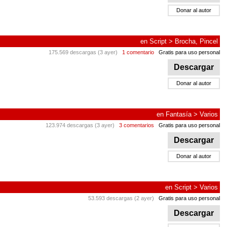
Donar al autor
en
Script
>
Brocha, Pincel
175.569 descargas (3 ayer)
1 comentario
Gratis para uso personal
Descargar
Donar al autor
en
Fantasía
>
Varios
123.974 descargas (3 ayer)
3 comentarios
Gratis para uso personal
Descargar
Donar al autor
en
Script
>
Varios
53.593 descargas (2 ayer)
Gratis para uso personal
Descargar