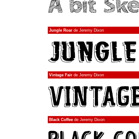
Jungle Roar
de
Jeremy Dixon
Vintage Fair
de
Jeremy Dixon
Black Coffee
de
Jeremy Dixon