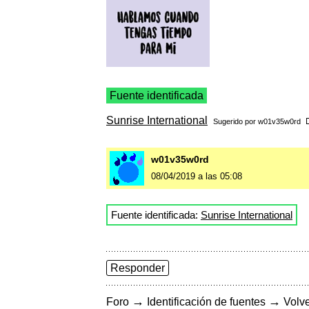
Fuente identificada
Sunrise International
Sugerido por
w01v35w0rd
w01v35w0rd
08/04/2019 a las 05:08
Fuente identificada:
Sunrise International
Responder
→
→
Foro
Identificación de fuentes
Volve