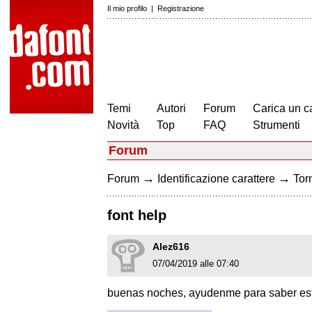
Il mio profilo
|
Registrazione
Temi
Autori
Forum
Carica un c
Novità
Top
FAQ
Strumenti
Forum
→
→
Forum
Identificazione carattere
Torn
font help
Alez616
07/04/2019 alle 07:40
buenas noches, ayudenme para saber esta