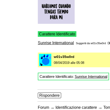
Carattere Identificato
Sunrise International
Suggeriti da
w01v35w0rd
w01v35w0rd
08/04/2019 alle 05:08
Carattere Identificato:
Sunrise International
Rispondere
→
→
Forum
Identificazione carattere
Torn