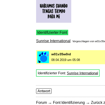
Identifizierter Font
Sunrise International
Vorgeschlagen von
w01v35
w01v35w0rd
08.04.2019 um 05:08
Identifizierter Font:
Sunrise International
Antwort
→
→
Forum
Font Identifizierung
Zurück z