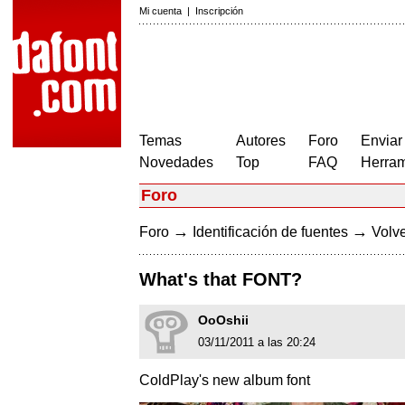
Mi cuenta
|
Inscripción
Temas
Autores
Foro
Enviar
Novedades
Top
FAQ
Herram
Foro
→
→
Foro
Identificación de fuentes
Volve
What's that FONT?
OoOshii
03/11/2011 a las 20:24
ColdPlay's new album font