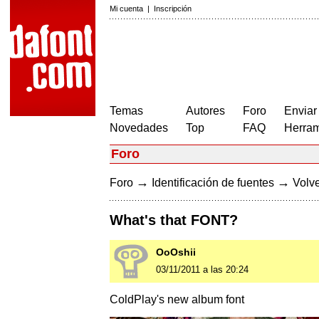
Mi cuenta
|
Inscripción
Temas
Autores
Foro
Enviar
Novedades
Top
FAQ
Herram
Foro
→
→
Foro
Identificación de fuentes
Volve
What's that FONT?
OoOshii
03/11/2011 a las 20:24
ColdPlay's new album font