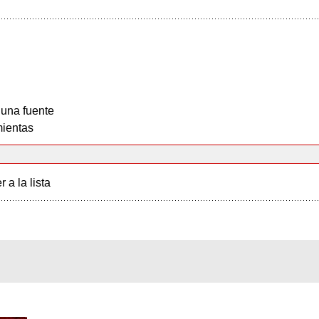
 una fuente
ientas
r a la lista