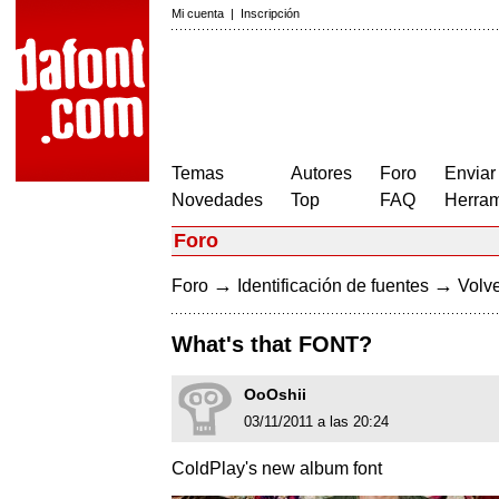
Mi cuenta
|
Inscripción
Temas
Autores
Foro
Enviar
Novedades
Top
FAQ
Herram
Foro
→
→
Foro
Identificación de fuentes
Volve
What's that FONT?
OoOshii
03/11/2011 a las 20:24
ColdPlay's new album font