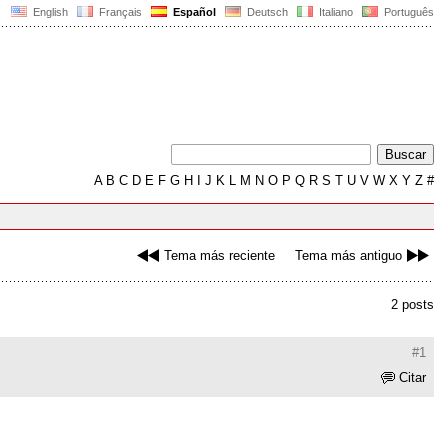
English
Français
Español
Deutsch
Italiano
Português
A
B
C
D
E
F
G
H
I
J
K
L
M
N
O
P
Q
R
S
T
U
V
W
X
Y
Z
#
Tema más reciente
Tema más antiguo
2 posts
#1
Citar