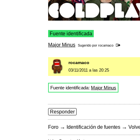
Fuente identificada
Major Minus
Sugerido por
rocamaco
rocamaco
03/11/2011 a las 20:25
Fuente identificada:
Major Minus
Responder
→
→
Foro
Identificación de fuentes
Volve