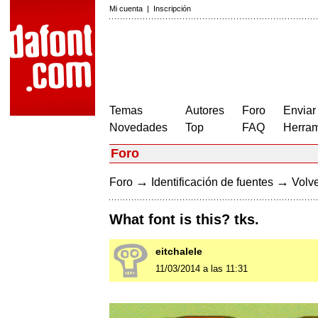
Mi cuenta
|
Inscripción
Temas
Autores
Foro
Enviar
Novedades
Top
FAQ
Herram
Foro
→
→
Foro
Identificación de fuentes
Volve
What font is this? tks.
eitchalele
11/03/2014 a las 11:31