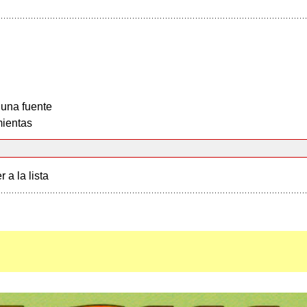
 una fuente
ientas
r a la lista