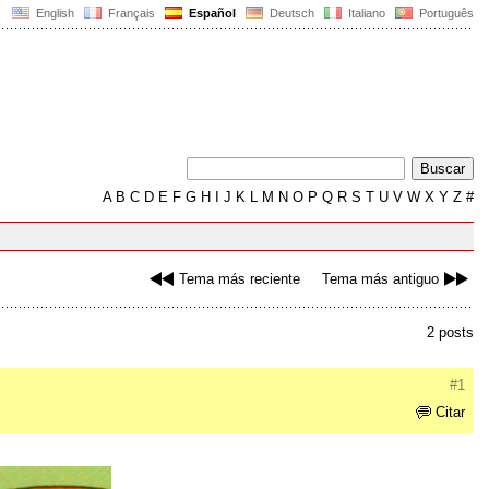
English
Français
Español
Deutsch
Italiano
Português
A
B
C
D
E
F
G
H
I
J
K
L
M
N
O
P
Q
R
S
T
U
V
W
X
Y
Z
#
Tema más reciente
Tema más antiguo
2 posts
#1
Citar