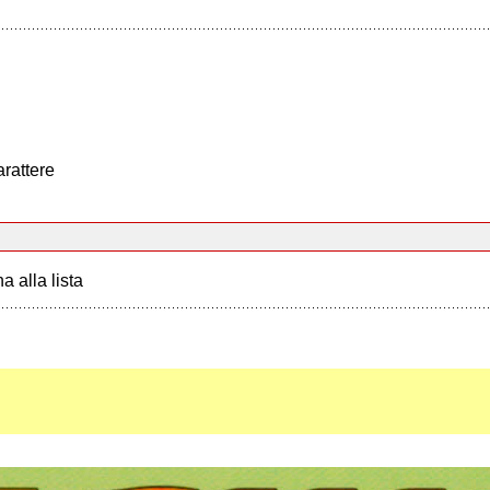
arattere
a alla lista