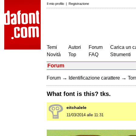
Il mio profilo
|
Registrazione
Temi
Autori
Forum
Carica un c
Novità
Top
FAQ
Strumenti
Forum
→
→
Forum
Identificazione carattere
Torn
What font is this? tks.
eitchalele
11/03/2014 alle 11:31