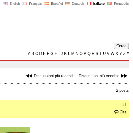
English
Français
Español
Deutsch
Italiano
Português
A
B
C
D
E
F
G
H
I
J
K
L
M
N
O
P
Q
R
S
T
U
V
W
X
Y
Z
#
Discussioni più recenti
Discussioni più vecchie
2 posts
#1
Cita