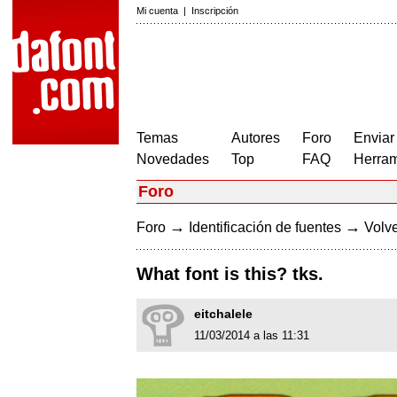
Mi cuenta
|
Inscripción
Temas
Autores
Foro
Enviar
Novedades
Top
FAQ
Herram
Foro
→
→
Foro
Identificación de fuentes
Volve
What font is this? tks.
eitchalele
11/03/2014 a las 11:31