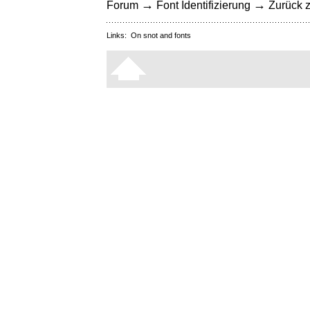
→
→
Forum
Font Identifizierung
Zurück z
Links:
On snot and fonts