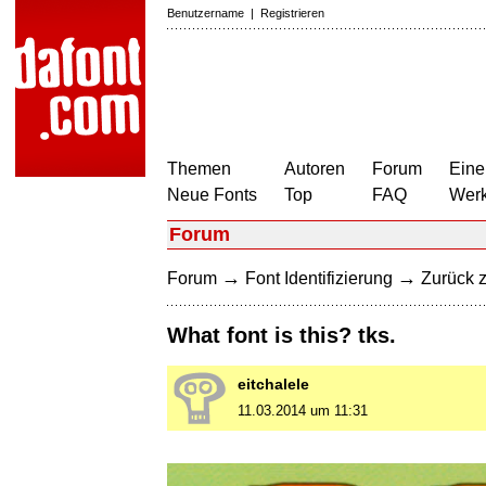
Benutzername
|
Registrieren
Themen
Autoren
Forum
Eine
Neue Fonts
Top
FAQ
Wer
Forum
→
→
Forum
Font Identifizierung
Zurück z
What font is this? tks.
eitchalele
11.03.2014 um 11:31