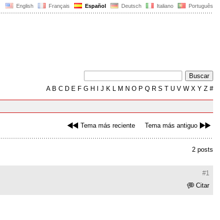
English
Français
Español
Deutsch
Italiano
Português
A
B
C
D
E
F
G
H
I
J
K
L
M
N
O
P
Q
R
S
T
U
V
W
X
Y
Z
#
Tema más reciente
Tema más antiguo
2 posts
#1
Citar