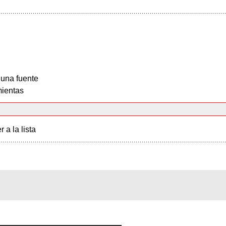
 una fuente
ientas
r a la lista