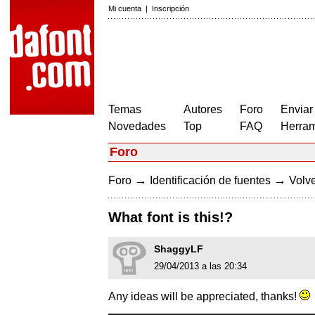
Mi cuenta
|
Inscripción
Temas
Autores
Foro
Enviar
Novedades
Top
FAQ
Herram
Foro
→
→
Foro
Identificación de fuentes
Volve
What font is this!?
ShaggyLF
29/04/2013 a las 20:34
Any ideas will be appreciated, thanks!