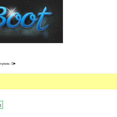
rryfonts
e