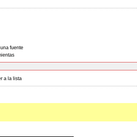
 una fuente
ientas
r a la lista