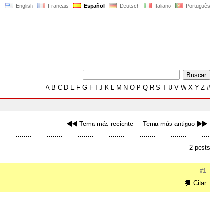
English
Français
Español
Deutsch
Italiano
Português
A
B
C
D
E
F
G
H
I
J
K
L
M
N
O
P
Q
R
S
T
U
V
W
X
Y
Z
#
Tema más reciente
Tema más antiguo
2 posts
#1
Citar