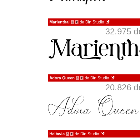
Marienthal
de
Din Studio
à
€
32.975 d
Adora Queen
de
Din Studio
à
€
20.826 d
Heltavia
de
Din Studio
à
€