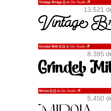
Vintage Bridge
de
Din Studio
€
13.521 d
Grindel Milk
de
Din Studio
à
€
8.395 d
Mirola
de
Din Studio
à
€
5.450 d