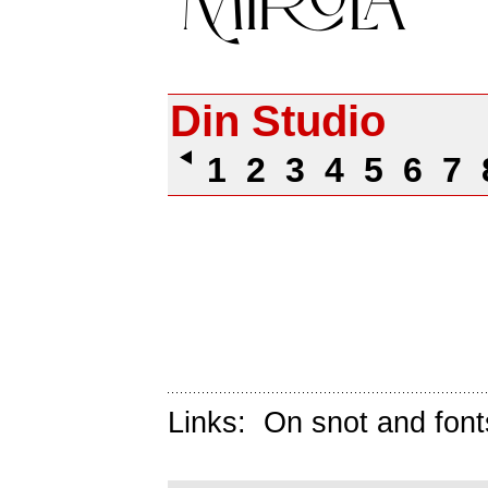
Din Studio
1
2
3
4
5
6
7
Links:
On snot and font