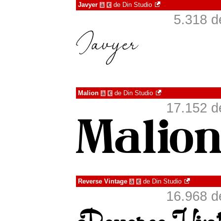
Javyer
de
Din Studio
à
€
5.318 d
Malion
de
Din Studio
à
€
17.152 d
Reverse Vintage
de
Din Studio
à
€
16.968 d