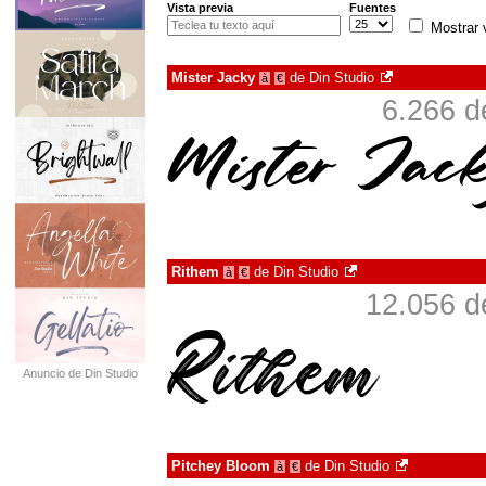
Vista previa
Fuentes
Mostrar 
Mister Jacky
de
Din Studio
à
€
6.266 d
Rithem
de
Din Studio
à
€
12.056 d
Anuncio de Din Studio
Pitchey Bloom
de
Din Studio
à
€