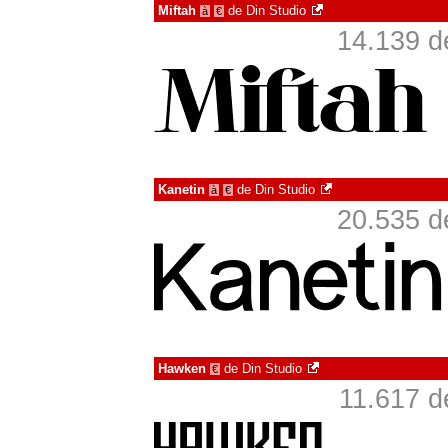
Miftah
de
Din Studio
à
€
14.139 d
Kanetin
de
Din Studio
à
€
20.535 d
Hawken
de
Din Studio
€
11.617 d