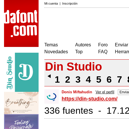
Mi cuenta
|
Inscripción
Temas
Autores
Foro
Enviar
Novedades
Top
FAQ
Herram
Din Studio
1
2
3
4
5
6
7
Donis Miftahudin
Ver el perfil
Envia
https://din-studio.com/
336 fuentes - 17.12