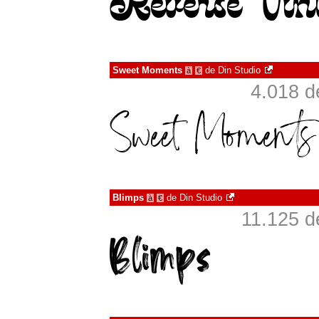
Sweet Moments
de
Din Studio
à
€
4.018 d
Blimps
de
Din Studio
à
€
11.125 d