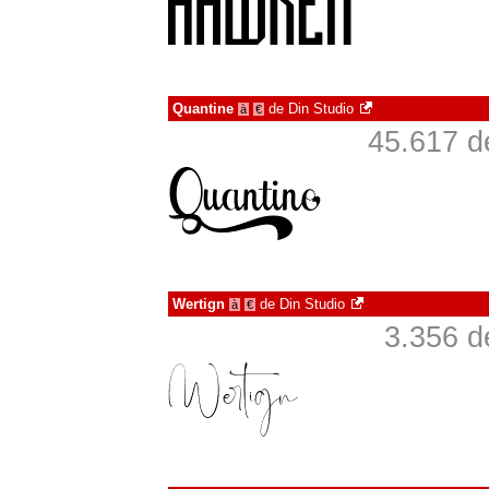
Quantine
de
Din Studio
à
€
45.617 d
Wertign
de
Din Studio
à
€
3.356 d