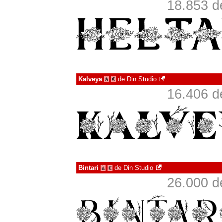
18.853 d
Kalveya
de
Din Studio
à
€
16.406 d
Bintari
de
Din Studio
à
€
26.000 d