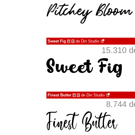
Sweet Fig
de
Din Studio
à
€
15.310 d
Finest Butter
de
Din Studio
à
€
8.744 d