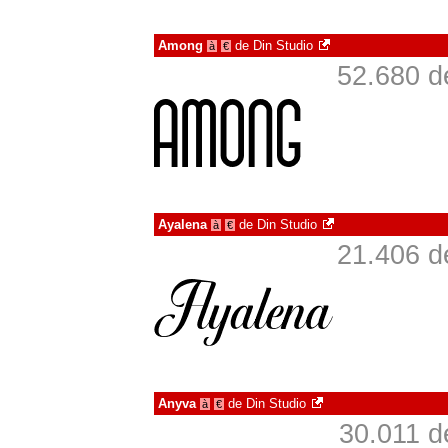
Among
de
Din Studio
à
€
52.680 d
Ayalena
de
Din Studio
à
€
21.406 d
Anyva
de
Din Studio
à
€
30.011 d