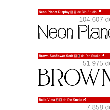
Neon Planet Display
de
Din Studio
à
€
104.607 d
Brown Sunflower Serif
de
Din Studio
à
€
51.975 d
Bella Vista
de
Din Studio
à
€
7.858 d