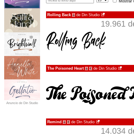
Mostrar 
Rolling Back
de
Din Studio
à
19.961 d
The Poisoned Heart
de
Din Studio
à
€
Anuncio de Din Studio
Remind
de
Din Studio
à
€
14.034 d