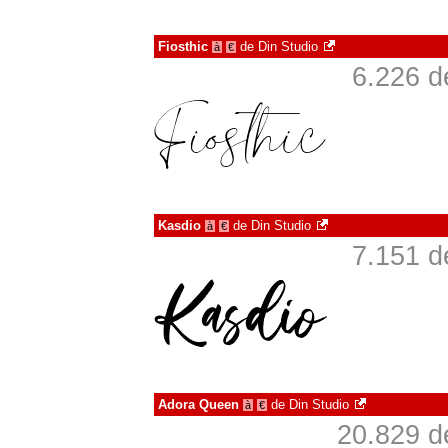
Fiosthic
de
Din Studio
à
€
6.226 d
Kasdio
de
Din Studio
à
€
7.151 d
Adora Queen
de
Din Studio
à
€
20.829 d