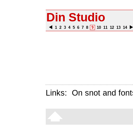
Din Studio
1
2
3
4
5
6
7
8
9
10
11
12
13
14
Links:
On snot and font