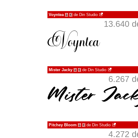
Voyntea
de
Din Studio
à
€
13.640 d
Mister Jacky
de
Din Studio
à
€
6.267 d
Pitchey Bloom
de
Din Studio
à
€
4.272 d