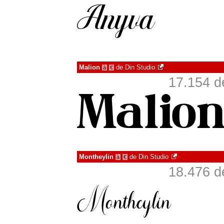
Malion
de
Din Studio
à
€
17.154 d
Montheylin
de
Din Studio
à
€
18.476 d