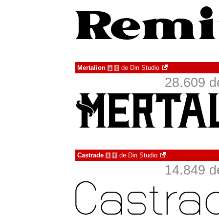
Mertalion
de
Din Studio
à
€
28.609 d
Castrade
de
Din Studio
à
€
14.849 d