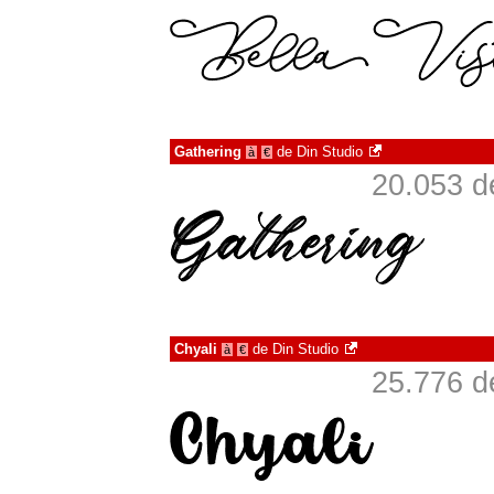
Gathering
de
Din Studio
à
€
20.053 d
Chyali
de
Din Studio
à
€
25.776 d