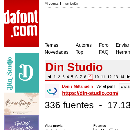
Mi cuenta
|
Inscripción
Temas
Autores
Foro
Enviar
Novedades
Top
FAQ
Herram
Din Studio
1
2
3
4
5
6
7
8
9
10
11
12
13
14
Donis Miftahudin
Ver el perfil
Envia
https://din-studio.com/
336 fuentes - 17.13
Vista previa
Fuentes