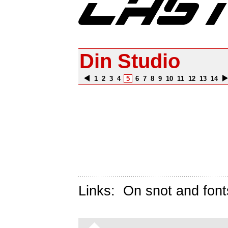
Din Studio
1
2
3
4
5
6
7
8
9
10
11
12
13
14
Links:
On snot and font