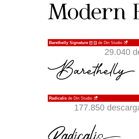
Barethelly Signature
de
Din Studio
à
€
29.040 d
Radicalis
de
Din Studio
177.850 descarga