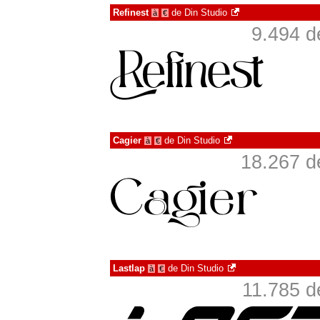
Refinest
de
Din Studio
à
€
9.494 d
Cagier
de
Din Studio
à
€
18.267 d
Lastlap
de
Din Studio
à
€
11.785 d