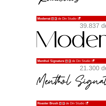
Moderrat
de
Din Studio
à
€
39.837 d
Menthol Signature
de
Din Studio
à
€
21.300 d
Roaster Brush
de
Din Studio
à
€