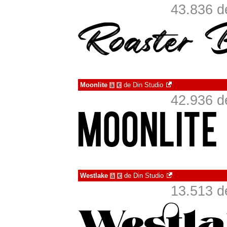
43.836 d
Moonlite
de
Din Studio
à
€
42.936 d
Westlake
de
Din Studio
à
€
13.513 d