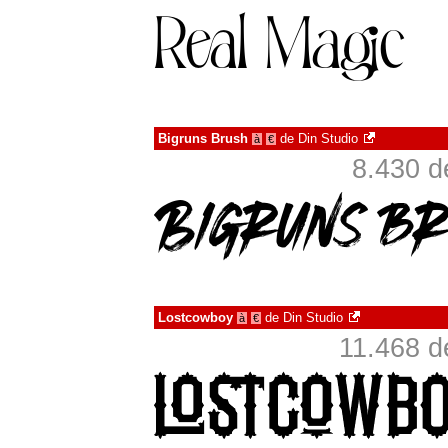
Bigruns Brush
de
Din Studio
à
€
8.430 d
Lostcowboy
de
Din Studio
à
€
11.468 d