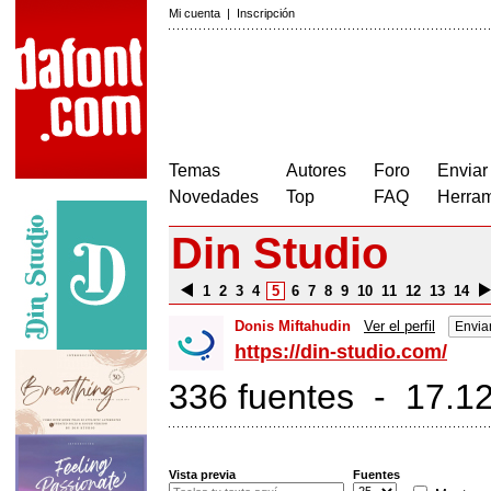
Mi cuenta
|
Inscripción
Temas
Autores
Foro
Enviar
Novedades
Top
FAQ
Herram
Din Studio
1
2
3
4
5
6
7
8
9
10
11
12
13
14
Donis Miftahudin
Ver el perfil
Envia
https://din-studio.com/
336 fuentes - 17.12
Vista previa
Fuentes