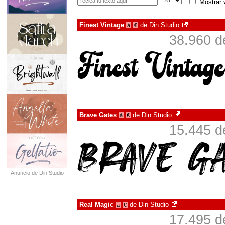
Mostrar 
Finest Vintage
de
Din Studio
à
€
38.960 d
Brave Gates
de
Din Studio
à
€
15.445 d
Anuncio de Din Studio
Real Magic
de
Din Studio
à
€
17.495 d