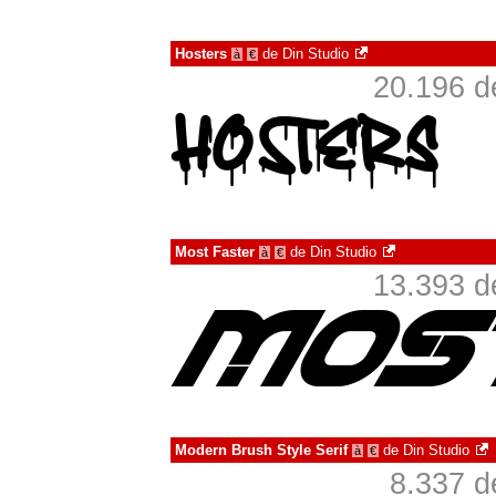
Hosters
de
Din Studio
à
€
20.196 d
Most Faster
de
Din Studio
à
€
13.393 d
Modern Brush Style Serif
de
Din Studio
à
€
8.337 d