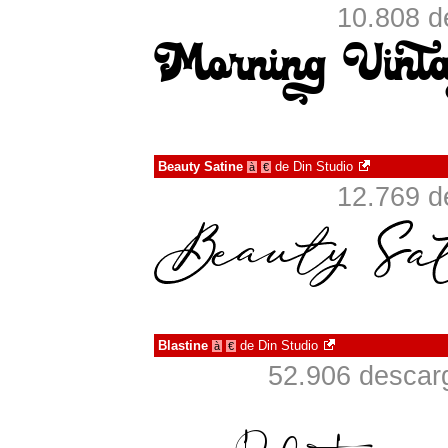
10.808 d
Beauty Satine
de
Din Studio
à
€
12.769 d
Blastine
de
Din Studio
à
€
52.906 descarg