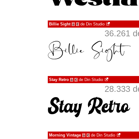
Billie Sight
de
Din Studio
à
€
36.261 d
Stay Retro
de
Din Studio
à
€
28.333 d
Morning Vintage
de
Din Studio
à
€