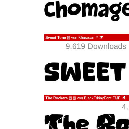
Sweet Tone
von
Khurasan™
€
9.619 Downloads 
The Rockers
von
BlackFridayFont FMF
à
€
4