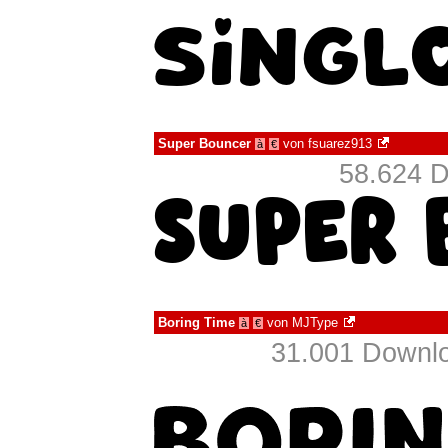
Super Bouncer
von
fsuarez913
à
€
58.624 D
Boring Time
von
MJType
à
€
31.001 Downlo