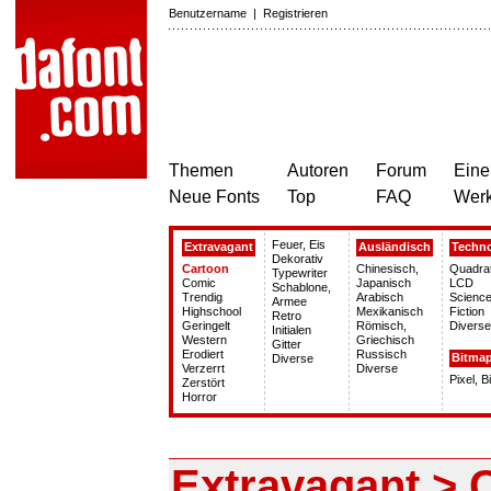
Benutzername
|
Registrieren
Themen
Autoren
Forum
Eine
Neue Fonts
Top
FAQ
Wer
Feuer, Eis
Extravagant
Ausländisch
Techn
Dekorativ
Cartoon
Chinesisch,
Quadra
Typewriter
Comic
Japanisch
LCD
Schablone,
Trendig
Arabisch
Science
Armee
Highschool
Mexikanisch
Fiction
Retro
Geringelt
Römisch,
Diverse
Initialen
Western
Griechisch
Gitter
Erodiert
Russisch
Bitma
Diverse
Verzerrt
Diverse
Pixel, 
Zerstört
Horror
Extravagant > 