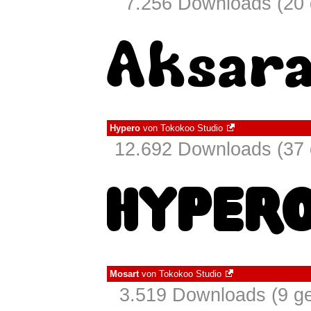
7.256 Downloads (20 
Hypero
von
Tokokoo Studio
12.692 Downloads (37 
Mosart
von
Tokokoo Studio
3.519 Downloads (9 ge