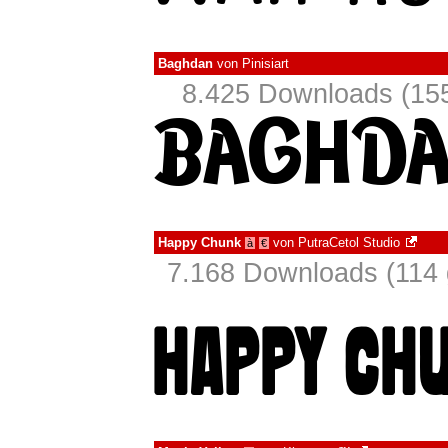
Baghdan
von
Pinisiart
8.425 Downloads (155
Happy Chunk
von
PutraCetol Studio
à
€
7.168 Downloads (114 