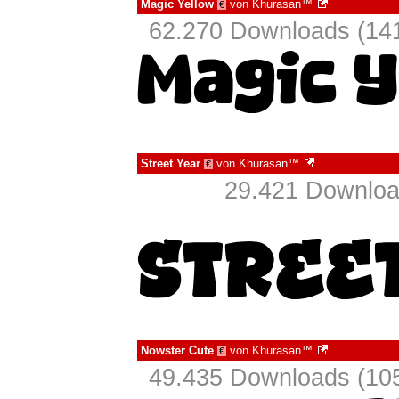
Magic Yellow
von
Khurasan™
€
62.270 Downloads (141
Street Year
von
Khurasan™
€
29.421 Downloa
Nowster Cute
von
Khurasan™
€
49.435 Downloads (105