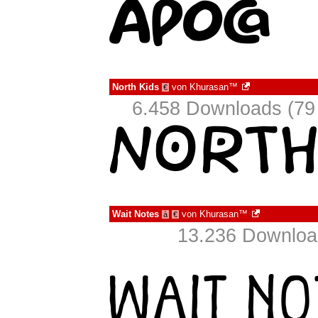
North Kids
von
Khurasan™
€
6.458 Downloads (79 
Wait Notes
von
Khurasan™
à
€
13.236 Download