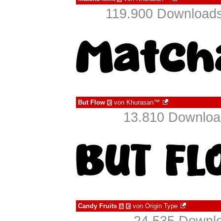
119.900 Downloads
But Flow
von
Khurasan™
€
13.810 Download
Candy Fruits
von
Origin Type
à
€