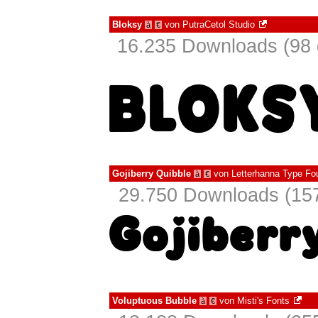
Bloksy
von
PutraCetol Studio
à
€
16.235 Downloads (98 
Gojiberry Quibble
von
Letterhanna Type Fo
à
€
29.750 Downloads (157
Voluptuous Bubble
von
Misti's Fonts
à
€