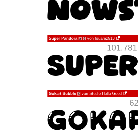
Super Pandora
von
fsuarez913
à
€
101.781
Gokart Bubble
von
Studio Hello Good
€
62