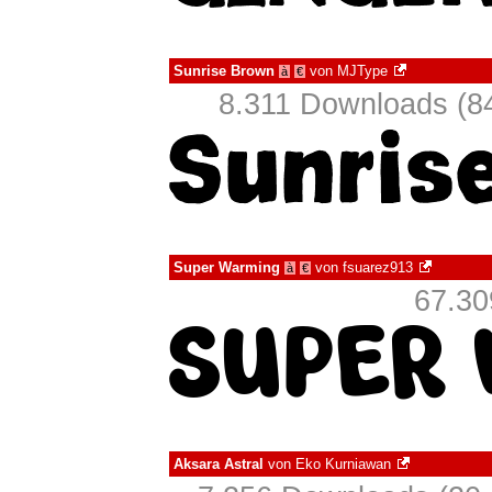
Sunrise Brown
von
MJType
à
€
8.311 Downloads (84
Super Warming
von
fsuarez913
à
€
67.30
Aksara Astral
von
Eko Kurniawan