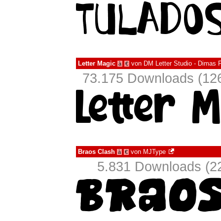
Letter Magic
von
DM Letter Studio - Dimas 
à
€
73.175 Downloads (126
Braos Clash
von
MJType
à
€
5.831 Downloads (22