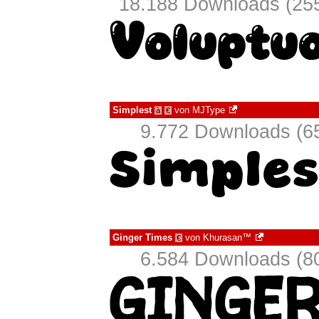
18.188 Downloads (255
Simplest
von
MJType
à
€
9.772 Downloads (65
Ginger Times
von
Khurasan™
€
6.584 Downloads (80