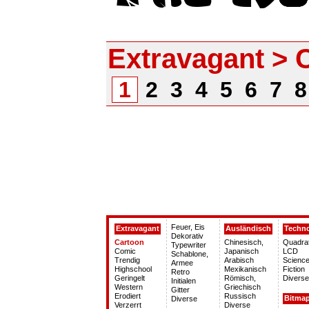
Extravagant > 
1
2
3
4
5
6
7
Feuer, Eis
Extravagant
Ausländisch
Techn
Dekorativ
Cartoon
Chinesisch,
Quadra
Typewriter
Comic
Japanisch
LCD
Schablone,
Trendig
Arabisch
Science
Armee
Highschool
Mexikanisch
Fiction
Retro
Geringelt
Römisch,
Diverse
Initialen
Western
Griechisch
Gitter
Erodiert
Russisch
Bitma
Diverse
Verzerrt
Diverse