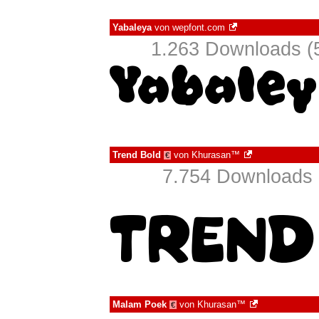
Yabaleya
von
wepfont.com
1.263 Downloads (5
Trend Bold
von
Khurasan™
€
7.754 Downloads 
Malam Poek
von
Khurasan™
€