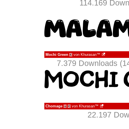
114.169 Downl
Mochi Green
von
Khurasan™
€
7.379 Downloads (14
Chomage
von
Khurasan™
à
€
22.197 Dow