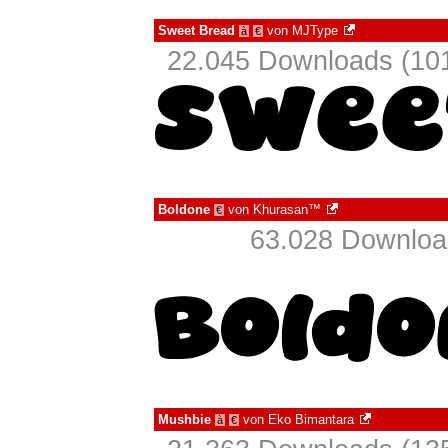
Sweet Bread
von
MJType
à
€
22.045 Downloads (101
Boldone
von
Khurasan™
€
63.028 Download
Mushbie
von
Eko Bimantara
à
€