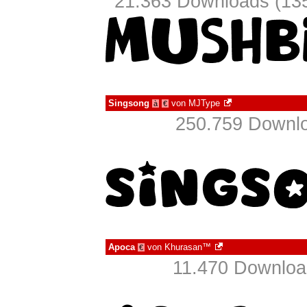
21.363 Downloads (135
Singsong
von
MJType
à
€
250.759 Downlo
Apoca
von
Khurasan™
€
11.470 Downloa