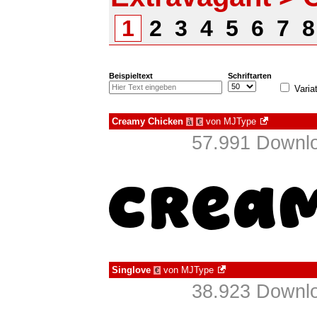
1
2
3
4
5
6
7
Beispieltext
Schriftarten
Varia
Creamy Chicken
von
MJType
à
€
57.991 Downlo
Singlove
von
MJType
€
38.923 Downlo