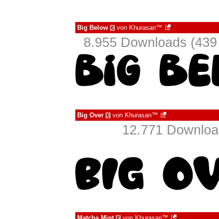
Big Below
von
Khurasan™
€
8.955 Downloads (439 
Big Over
von
Khurasan™
€
12.771 Download
Matcha Mint
von
Khurasan™
€