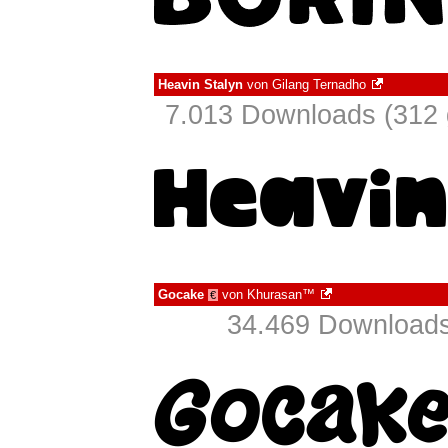
Heavin Stalyn
von
Gilang Ternadho
7.013 Downloads (312 
Gocake
von
Khurasan™
€
34.469 Downloads