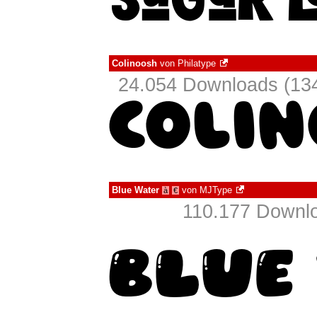
Colinoosh
von
Philatype
24.054 Downloads (134
Blue Water
von
MJType
à
€
110.177 Downlo