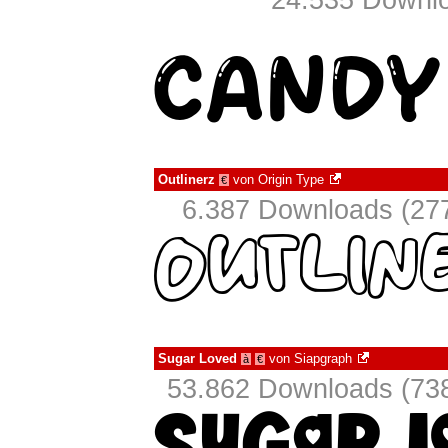
24.535 Downlo
Outlinerz
von
Origin Type
€
6.387 Downloads (277
Sugar Loved
von
Siapgraph
à
€
53.862 Downloads (738