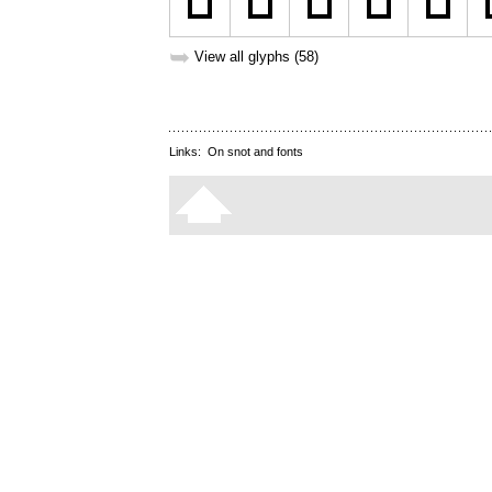
➥
View all glyphs (58)
Links:
On snot and fonts