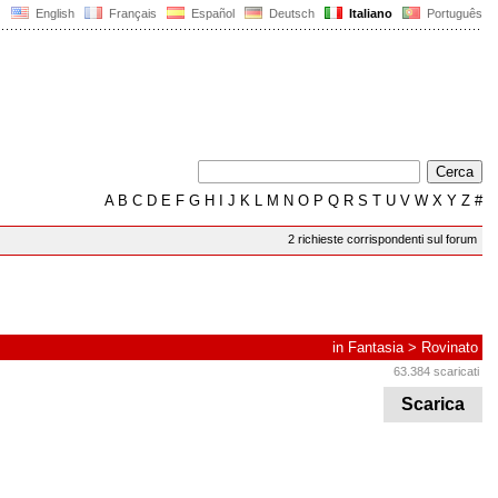
English
Français
Español
Deutsch
Italiano
Português
A
B
C
D
E
F
G
H
I
J
K
L
M
N
O
P
Q
R
S
T
U
V
W
X
Y
Z
#
2 richieste corrispondenti sul forum
in
Fantasia
>
Rovinato
63.384 scaricati
Scarica