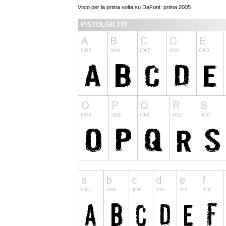
Visto per la prima volta su DaFont: prima 2005
PISTOLGR.TTF