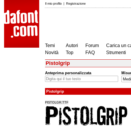
Il mio profilo
|
Registrazione
Temi
Autori
Forum
Carica un c
Novità
Top
FAQ
Strumenti
Pistolgrip
Anteprima personalizzata
Misu
Pistolgrip
PISTOLGR.TTF