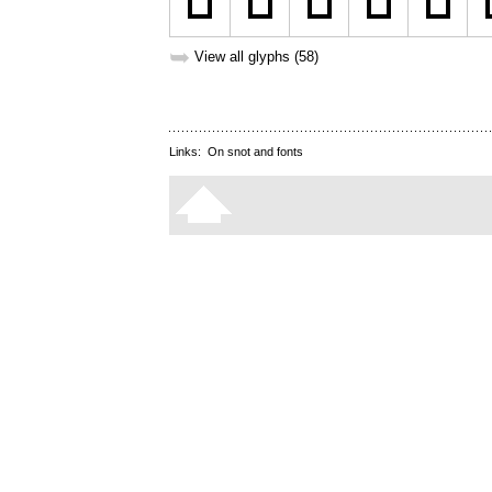
➥
View all glyphs (58)
Links:
On snot and fonts