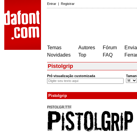
Entrar
|
Registrar
Temas
Autores
Fórum
Envia
Novidades
Top
FAQ
Ferra
Pistolgrip
Pré-visualização customizada
Taman
Pistolgrip
PISTOLGR.TTF