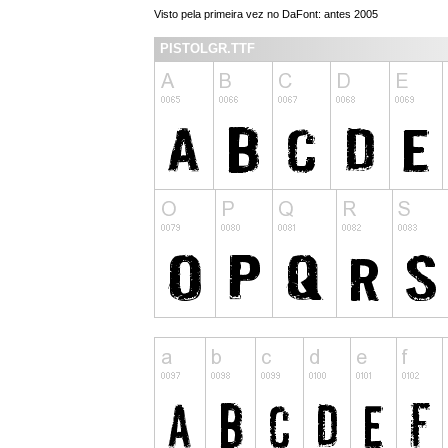
Visto pela primeira vez no DaFont: antes 2005
PISTOLGR.TTF