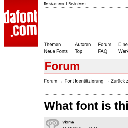
Benutzername
|
Registrieren
Themen
Autoren
Forum
Eine
Neue Fonts
Top
FAQ
Wer
Forum
→
→
Forum
Font Identifizierung
Zurück z
What font is th
vixma