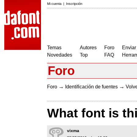
Mi cuenta
|
Inscripción
Temas
Autores
Foro
Enviar
Novedades
Top
FAQ
Herram
Foro
→
→
Foro
Identificación de fuentes
Volve
What font is th
vixma