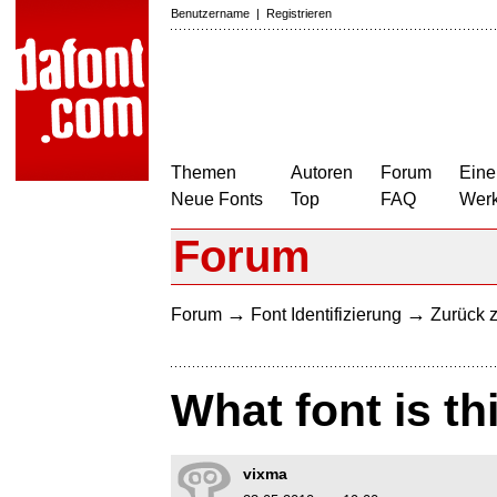
Benutzername
|
Registrieren
Themen
Autoren
Forum
Eine
Neue Fonts
Top
FAQ
Wer
Forum
→
→
Forum
Font Identifizierung
Zurück z
What font is th
vixma