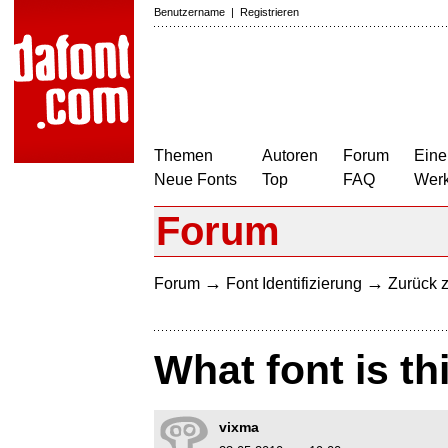
Benutzername
|
Registrieren
Themen
Autoren
Forum
Eine
Neue Fonts
Top
FAQ
Wer
Forum
→
→
Forum
Font Identifizierung
Zurück z
What font is th
vixma