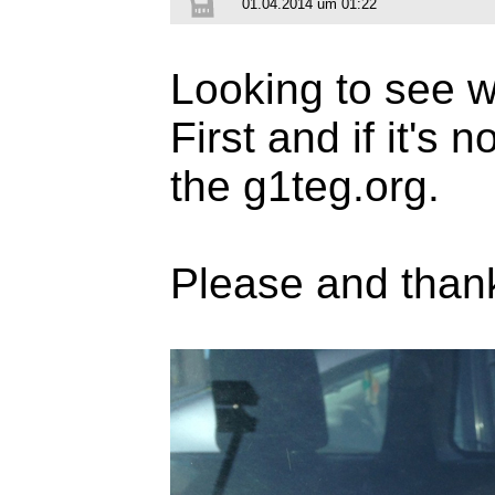
01.04.2014 um 01:22
Looking to see wh
First and if it's 
the g1teg.org.
Please and than