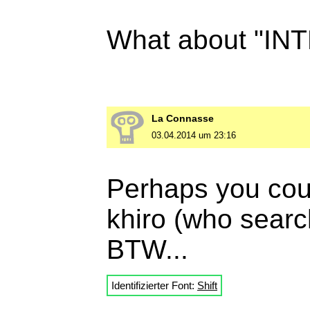
What about "I
La Connasse
03.04.2014 um 23:16
Perhaps you coul
khiro (who searc
BTW...
Identifizierter Font:
Shift