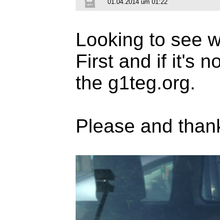
01.04.2014 um 01:22
Looking to see wh
First and if it's 
the g1teg.org.
Please and than