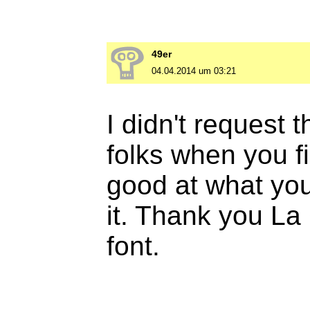
49er
04.04.2014 um 03:21
I didn't request t
folks when you f
good at what you
it. Thank you La 
font.